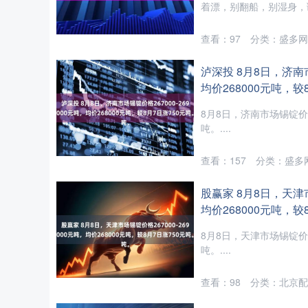
着漂，别翻船，别湿身，谢谢
查看：
97
分类：
盛多网
泸深投 8月8日，济南市
均价268000元吨，较
8月8日，济南市场锡锭价格2
吨。....
查看：
157
分类：
盛多
股赢家 8月8日，天津市
均价268000元吨，较
8月8日，天津市场锡锭价格2
吨。....
查看：
98
分类：
北京配