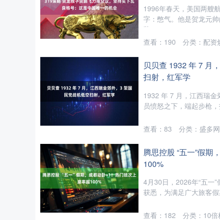
1996年春天，美国两
字：憋气。他是贺龙元帅
装....
北证50
1134.24
13
0.93%
11.37
1.0
查看：
190
分类：
配资
贝贝查 1932 年 7
扫射，红军学
1932 年 7 月，江
员愤怒之下，端起步枪，打
查看：
83
分类：
盛多网
腾思控股 “五一”假
100%
4月30日，2026年“
获悉，为满足广大旅客假期
查看：
182
分类：
10