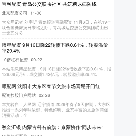
宝融配资 青岛公交联袂社区 共筑糖尿病防线
北京配资公司
11-08
大众网记者 刘宇昕 青岛报道宝融配资 11月6日，在第19个
联合国糖尿病日来临之际，青岛城运控股公交集团崂山巴
士第五分公
博星配资 9月16日隆22转债下跌0.61%，转股溢价
率29.4%
10倍杠杆配资
09-22
本站消息博星配资，9月16日隆22转债收盘下跌0.61%，报
126.08元/张，成交额1.42亿元，转股溢价率29.4%
顺配网 沈阳市大东区春节文旅市场喜迎开门红
配资炒股门户网站
02-26
本文转自：人民网-辽宁频道 2026年春节9天假期，大东区
推出一系列年味浓郁、特色鲜明、业态丰富的文旅体商促
消费活动，全
融金汇银 内蒙古科右前旗：京蒙协作“同步未来”
10倍杠杆配资
12-12