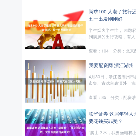
尚求100 人老了旅
五一出发刚刚好
半生烟火半生忙， 未敢
到满屏的出行攻略，有人已
查看：
104
分类：
北京
我要配资网 浙江湖州
4月30日，浙江省湖州
市集、古戏台表演外，古装
查看：
85
分类：
配资炒
联华证券 这届年轻人
要花钱买罪受？
“爬山？不，我要坐电梯上