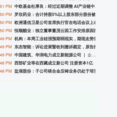
:51 PM
中欧基金杜厚良：经过近期调整 AI产业链中部分公司估值已处于相对低位区间
中欧基
:50 PM
罗欣药业：合计持股5%以上股东部分股份被司法冻结
罗欣药
:50 PM
欧洲通信卫星公司首席执行官在电话会议上表示，对比星链的估值，本公司当前估值被低估。
欧洲通
:50 PM
恒顺醋业：独立董事董茂云因工作安排原因辞职
恒顺醋
:49 PM
机构：本周工业硅强预期弱现实，期现走势背离
本周工
:49 PM
东杰智能：诉讼进展暨收到撤诉裁定，原告撤诉涉案金额9800万元
东杰智
:49 PM
中国建筑、华润电力成立新能源公司
企查查APP显示，近日，润智新能源（宝应）有限公司成立，法定代表人为郭建强，经营范围包含：发电业务、输电业务、供（配）电业务；风力发电技术服务；生物质能技术服务；储能技术服务等。企查查股权穿透显示，该公司由中国建筑全资子公司中国建筑第五工程局有限公司、华润电力新能源投资有限公司共同持股。
:48 PM
西部矿业等在西藏成立新公司 注册资本1亿
天眼查A
:48 PM
盐湖股份：子公司镁合金压铸业务仍处于培育发展阶段
盐湖股