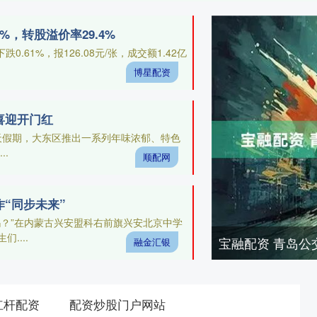
1%，转股溢价率29.4%
.61%，报126.08元/张，成交额1.42亿
博星配资
喜迎开门红
9天假期，大东区推出一系列年味浓郁、特色
.
顺配网
“同步未来”
吗？”在内蒙古兴安盟科右前旗兴安北京中学
....
宝融配资 青岛公
融金汇银
杠杆配资
配资炒股门户网站