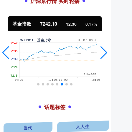
沪深京行情 实时轮播
基金指数
7242.10
国
12.30
0.17%
话题标签
当代
人人生