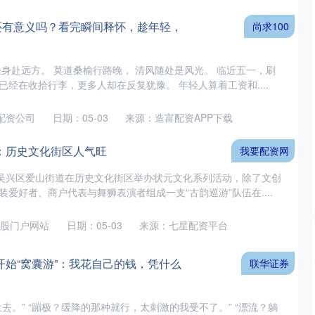
行还有意义吗？看完瞬间释怀，趁年轻，
尚求100
轻身赴远方。 莫道桑榆行路晚， 清风随处是风光。 临近五一，刷
经在收拾行李，更多人却在反复犹豫。 年轻人算着工资和....
配资公司
日期：05-03
来源：造富配资APP下载
：历史文化街区人气旺
我要配资网
市吴兴区爱山街道在历史文化街区举办状元文化系列活动，除了文创
爱好者、商户代表与舞狮表演者组成一支“古韵巡游”队伍在....
股门户网站
日期：05-03
来源：七星配资平台
开始“窝囊游”：我花自己的钱，凭什么
联华证券
去。” “蹦极？缓降的那种就行，太刺激的我受不了。” “漂流？躺