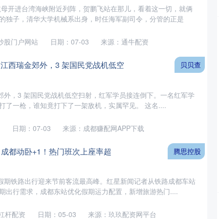
艘航母开进台湾海峡附近列阵，贺鹏飞站在那儿，看着这一切，就俩
的独子，清华大学机械系出身，时任海军副司令，分管的正是
创业板指
3563.12
1%
47.56
1.35%
炒股门户网站
日期：07-03
来源：通牛配资
 月，江西瑞金郊外，3 架国民党战机低空
贝贝查
西瑞金郊外，3 架国民党战机低空扫射，红军学员接连倒下。一名红军学
了一枪，谁知竟打下了一架敌机，实属罕见。 这名....
日期：07-03
来源：成都赚配网APP下载
期，成都动卧+1！热门班次上座率超
腾思控股
五一”假期铁路出行迎来节前客流最高峰。红星新闻记者从铁路成都车站
出行需求，成都东站优化假期运力配置，新增旅游热门....
倍杠杆配资
日期：05-03
来源：玖玖配资网平台