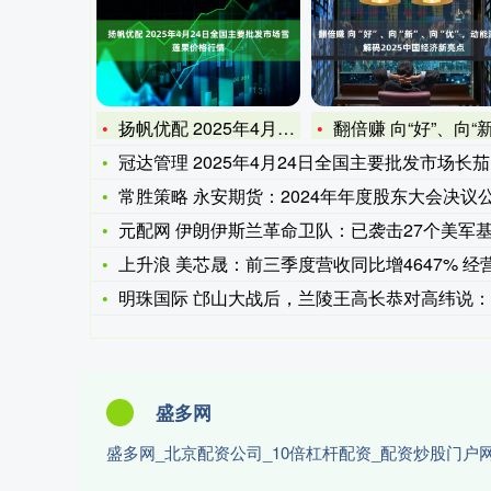
扬帆优配 2025年4月24日全国主要批发市场雪莲果价格行情
翻倍赚 向“好”、向“新”、向“优”，动能澎湃！解码202
冠达管理 2025年4月24日全国主要批发市场长茄子价格行情
常胜策略 永安期货：2024年年度股东大会决议
元配网 伊朗伊斯兰革命卫队：已袭击27个美军基地和以军总司
上升浪 美芯晟：前三季度营收同比增4647% 经营效率释放
明珠国际 邙山大战后，兰陵王高长恭对高纬说：国事就是家事，我
盛多网
盛多网_北京配资公司_10倍杠杆配资_配资炒股门