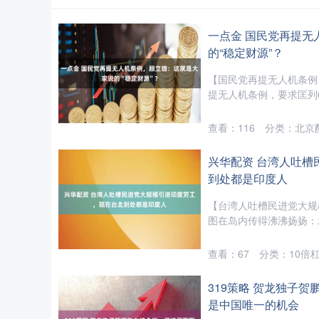
一点金 国民党再提无
的“稳定财源”？
【国民党再提无人机条例
提无人机条例，要求匡列6年
查看：
116
分类：
北京
兴华配资 台湾人吐槽
到处都是印度人
【台湾人吐槽民进党大规
图在岛内传得沸沸扬扬：发
查看：
67
分类：
10倍
319策略 贺龙独子
是中国唯一的机会