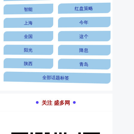
智能
红盘策略
上海
今年
全国
这个
阳光
降息
陕西
青岛
全部话题标签
关注 盛多网