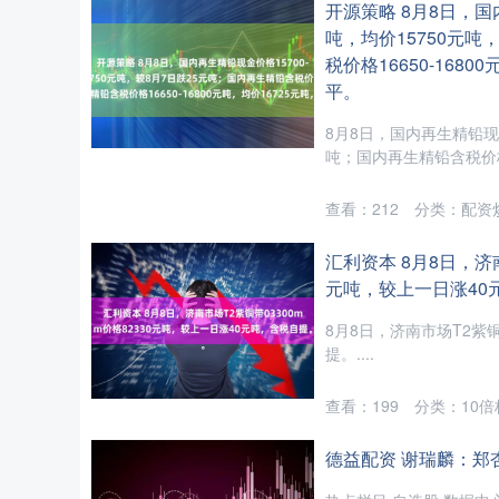
开源策略 8月8日，国内
吨，均价15750元吨
税价格16650-168
平。
8月8日，国内再生精铅现金价
吨；国内再生精铅含税价格166
查看：
212
分类：
配资
汇利资本 8月8日，济南
元吨，较上一日涨40
8月8日，济南市场T2紫铜带
提。....
查看：
199
分类：
10
德益配资 谢瑞麟：郑