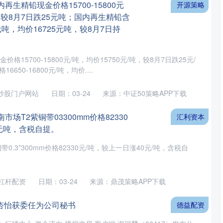
再生精铅现金价格15700-15800元
开源策略
，较8月7日跌25元吨；国内再生精铅含
00元吨，均价16725元吨，较8月7日持
格15700-15800元/吨，均价15750元/吨，较8月7日跌25元/
50-16800元/吨，均价....
炒股门户网站
日期：03-24
来源：中证50策略APP下载
市场T2紫铜带03300mm价格82330
汇利资本
元吨，含税自提。
0.3*300mm价格82330元/吨，较上一日涨40元/吨，含税自
倍杠杆配资
日期：03-24
来源：鼎茂策略APP下载
杏怡获委任为公司秘书
德益配资