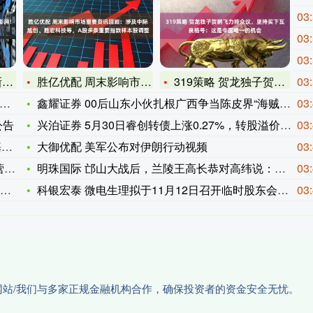
03
03
03
5
胜亿优配 周末影响市场重要资讯回顾：涉及中际旭创、胜宏科技等
319策略 贺龙独子贺鹏飞力排众议，坚持买下瓦良格号：这是中
03
鑫耀证券 00后山东小伙扎根广西争当陈皮界“海贼王”：要让浦
03
公告
兴泊证券 5月30日睿创转债上涨0.27%，转股溢价率4.7
03
令
大御优配 美军公布对伊朗行动视频
03
盈
明珠国际 邙山大战后，兰陵王高长恭对高纬说：国事就是家事，我
03
科银宏泰 微电生理拟于11月12日召开临时股东会审议补选非独
03
户网站/我们与多家正规金融机构合作，确保投资者的资金安全无忧。