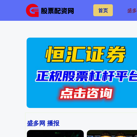
首页
盛
盛多网 播报